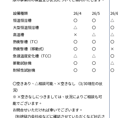
設備種類
26/4
26/5
26/
恒温恒湿槽
〇
〇
△
大型恒温恒湿槽
△
〇
〇
高温槽
×
△
△
熱衝撃槽（TC）
〇
〇
〇
熱衝撃槽（移動式）
〇
〇
×
急速温度変化槽（TCC）
△
△
〇
振動試験機
〇
〇
△
耐候性試験機
〇
〇
〇
〇空きあり、△相談可能、×空きなし （3/30現在の状
況）
※ ×空きなしにつきましては、状況によりご相談も可
能でございます。
お問合せいただければ幸いでございます。
（別途協力会社様などに確認させていただくなど対応さ