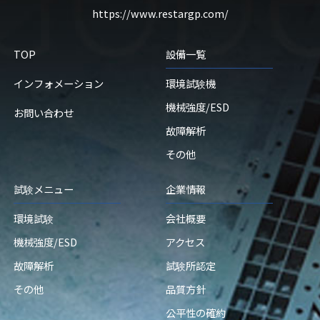
https://www.restargp.com/
TOP
設備一覧
インフォメーション
環境試験機
機械強度/ESD
お問い合わせ
故障解析
その他
試験メニュー
企業情報
環境試験
会社概要
機械強度/ESD
アクセス
故障解析
試験所認定
その他
品質方針
公平性の確約