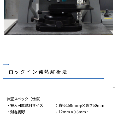
ロックイン発熱解析法
装置スペック（仕様）
・搬入可能試料サイズ ：直径150mmφ×高さ50mm
・測定視野 ：12mm×9.6mm、