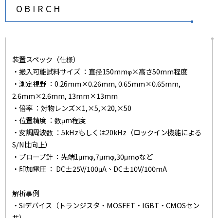
OBIRCH
装置スペック（仕様）
・搬入可能試料サイズ ：直径150mmφ×高さ50mm程度
・測定視野 ：0.26mm×0.26mm, 0.65mm×0.65mm,
2.6mm×2.6mm, 13mm×13mm
・倍率 ：対物レンズ×1,×5,×20,×50
・位置精度 ：数μm程度
・変調周波数 ：5kHzもしくは20kHz（ロックイン機能による
S/N比向上）
・プローブ針 ：先端1μmφ,7μmφ,30μmφなど
・印加電圧 ： DC±25V/100μA、DC±10V/100mA
解析事例
・Siデバイス（トランジスタ・MOSFET・IGBT・CMOSセン
サ）