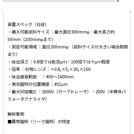
装置スペック（仕様）
・搬入可能試料サイズ ：最大直径300mmφ、最大高さ約
50mm（200mmφまで）
・測定可能領域 ：直径200mmφ （試料サイズが大きい場合制限
あり）
・検出深さ ：0.8倍では数百μｍ、100倍では十μｍ程度
・倍率 ：対物レンズ：×0.8,×5,×20,×100
・検出波長範囲 ：400～1600nm
・発光箇所の位置精度 ：約1μm
・最大印加電圧 ：2000V（カーブトレーサ）、200V（半導体パ
ラメータアナライザ）
解析事例
■異常箇所（リーク箇所）の特定