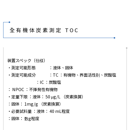
全有機体炭素測定 TOC
装置スペック（仕様）
・測定可能形態 ：液体、固体
・測定可能成分 ：TC ：有機物、界面活性剤、炭酸塩
：IC ：炭酸塩
： NPOC ：不揮発性有機物
・定量下限 ：液体： 50 μg/L （炭素換算）
：固体： 1mg/g （炭素換算）
・必要試料量 ：液体： 40 mL程度
：固体： 数g程度