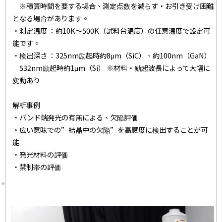
※積算時間を要する場合、測定点数を減らす・お引き受け困難
となる場合があります。
・測定温度 ：約10K～500K（試料台温度）の任意温度で設定可
能です。
・検出深さ ：325nm励起時約8μm（SiC）、約100nm（GaN）
532nm励起時約1μm（Si） ※材料・励起波長によって大幅に
変動あり
解析事例
・バンド端発光の有無による、欠陥評価
・広い意味での”結晶中の欠陥”を高感度に検出することが可
能
・発光材料の評価
・禁制帯の評価