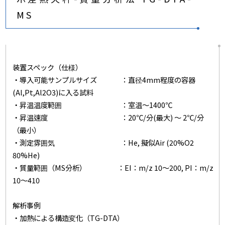
MS
装置スペック（仕様）
・導入可能サンプルサイズ ：直径4mm程度の容器
(Al,Pt,Al2O3)に入る試料
・昇温温度範囲 ：室温～1400℃
・昇温速度 ：20℃/分(最大) ～ 2℃/分
（最小）
・測定雰囲気 ：He, 擬似Air (20%O2
80%He)
・質量範囲（MS分析） ：EI：m/z 10～200, PI：m/z
10～410
解析事例
・加熱による構造変化（TG-DTA）