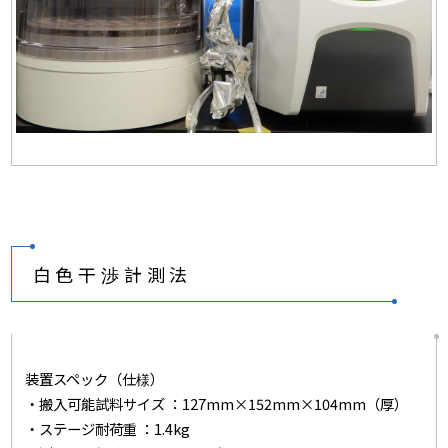
白色干渉計測法
装置スペック（仕様）
・搬入可能試料サイズ ：127mm×152mm×104mm（厚）
・ステージ耐荷重 ：1.4kg