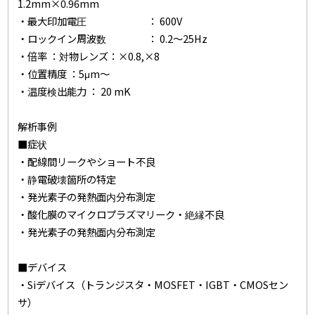
1.2mm×0.96mm
・最大印加電圧 ： 600V
・ロックイン周波数 ： 0.2～25Hz
・倍率 ：対物レンズ：×0.8,×8
・位置精度 ：5μm～
・温度検出能力 ： 20 mK
解析事例
■症状
・配線間リークやショート不良
・静電破壊箇所の特定
・発光素子の発熱面内分布測定
・酸化膜のマイクロプラズマリーク・絶縁不良
・発光素子の発熱面内分布測定
■デバイス
・Siデバイス（トランジスタ・MOSFET・IGBT・CMOSセン
サ）