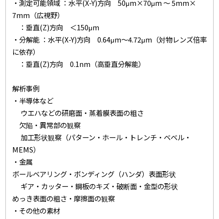
・測定可能領域 ：水平(X-Y)方向 50μm×70μm ～ 5mm×
7mm（広視野）
：垂直(Z)方向 ＜150μm
・分解能 ：水平(X-Y)方向 0.64μm～4.72μm（対物レンズ倍率
に依存）
：垂直(Z)方向 0.1nm（高垂直分解能）
解析事例
・半導体など
ウエハなどの研磨面・蒸着膜表面の粗さ
欠陥・異常部の観察
加工形状観察（パターン・ホール・トレンチ・ベベル・
MEMS）
・金属
ボールベアリング・ボンディング（ハンダ）表面形状
ギア・カッター・鋼板のキズ・破断面・金型の形状
めっき表面の粗さ・摩擦面の観察
・その他の素材