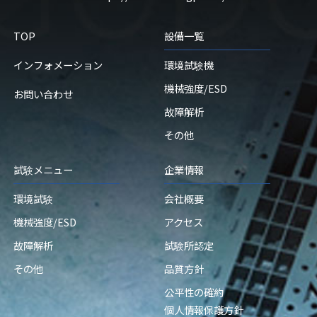
TOP
設備一覧
インフォメーション
環境試験機
機械強度/ESD
お問い合わせ
故障解析
その他
試験メニュー
企業情報
環境試験
会社概要
機械強度/ESD
アクセス
故障解析
試験所認定
その他
品質方針
公平性の確約
個人情報保護方針