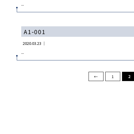
...
A1-001
2020.03.23 ｜
...
←
1
2