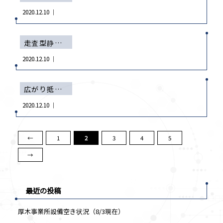
2020.12.10 ｜
走査型静電容量顕微鏡法 SCM/走査型非線形誘電率顕微鏡法 SNDM
2020.12.10 ｜
広がり抵抗測定法 SRA
2020.12.10 ｜
←
1
2
3
4
5
→
最近の投稿
厚木事業所設備空き状況（8/3現在）