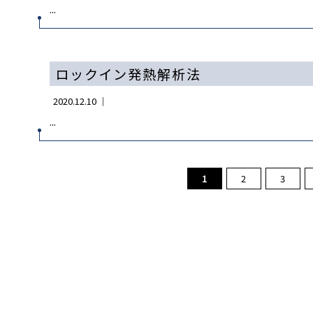
...
ロックイン発熱解析法
2020.12.10 ｜
...
1
2
3